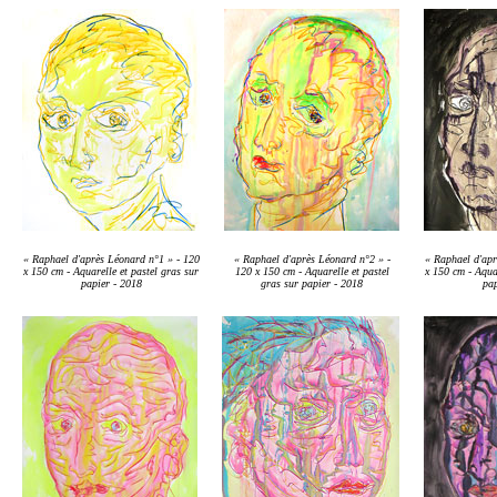
Autoportraits
(grand
format)
Claude
Hoin
Raphaël
d'après
Léonard
Suite
des
crânes
Le
visage
du
crâne
Adam
et
les
autres
Eve
Icare
« Raphael d'après Léonard n°1 » - 120
« Raphael d'après Léonard n°2 » -
« Raphael d'apr
x 150 cm - Aquarelle et pastel gras sur
120 x 150 cm - Aquarelle et pastel
x 150 cm - Aquar
Cilence
papier - 2018
gras sur papier - 2018
pap
Autoportraits
(moyen
format)
Portraits
du
grand
nain
Maribarbola
Francisco
Lezcano
Sebastián
de
Morra
L'Infante
Marguerite
Annibale
Carmina