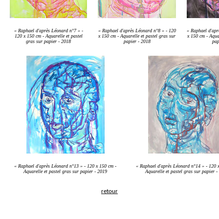
Egon
Crânes
Léonard
« Raphael d'après Léonard n°7 » -
« Raphael d'après Léonard n°8 » - 120
« Raphael d'apr
Elle
120 x 150 cm - Aquarelle et pastel
x 150 cm - Aquarelle et pastel gras sur
x 150 cm - Aquar
Lilias
gras sur papier - 2018
papier - 2018
pap
Psychose
Le
style
est
une
camisole
de
force
Gilles
Richard
« Raphael d'après Léonard n°13 » - 120 x 150 cm -
« Raphael d'après Léonard n°14 » - 120 
Aquarelle et pastel gras sur papier - 2019
Aquarelle et pastel gras sur papier -
retour