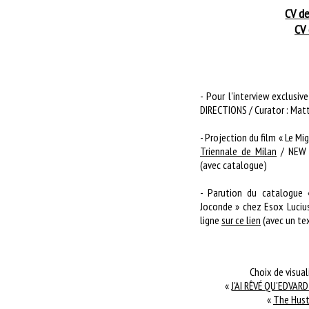
CV de
CV 
- Pour l'interview exclusi
DIRECTIONS / Curator : Matt
- Projection du film « Le Mi
Triennale de Milan
/ NEW D
(avec catalogue)
- Parution du catalogue «
Joconde » chez Esox Lucius
ligne
sur ce lien
(avec un tex
Choix de visua
«
J'AI RÊVÉ QU'EDVA
«
The Hustl