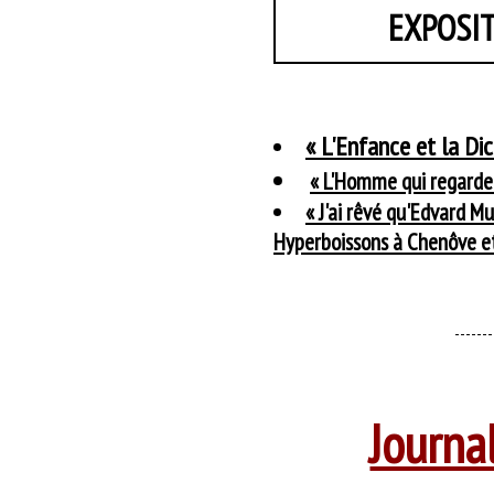
EXPOSI
« L'Enfance et la Di
« L'Homme qui regarde l
« J'ai rêvé qu'Edvard Mu
Hyperboissons à Chenôve et
-------
Journa