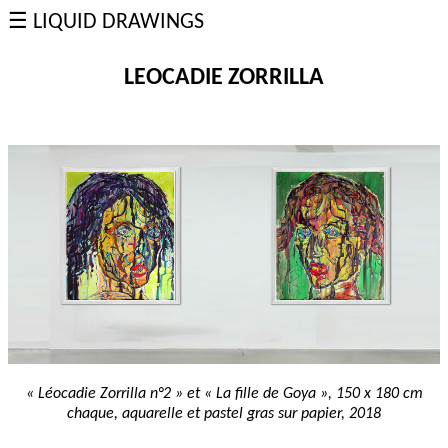
☰ LIQUID DRAWINGS
SOMMAIRE
L'Homme
qui
LEOCADIE ZORRILLA
regarde
les
Glaïeuls
22
carats
Errance
spirituelle
Leda
et
le
Cygne
Crachat
d'or
Eclaboussure
Del
Sarto
Absurdity
Dessins
désagrégés
Léocadie
Zorrilla
Trevor
GTA
Jumelles
&
Jumeaux
Innocent
« Léocadie Zorrilla n°2 » et « La fille de Goya », 150 x 180 cm
X
Blackface
chaque, aquarelle et pastel gras sur papier, 2018
Nouvel
Egon
Gericault