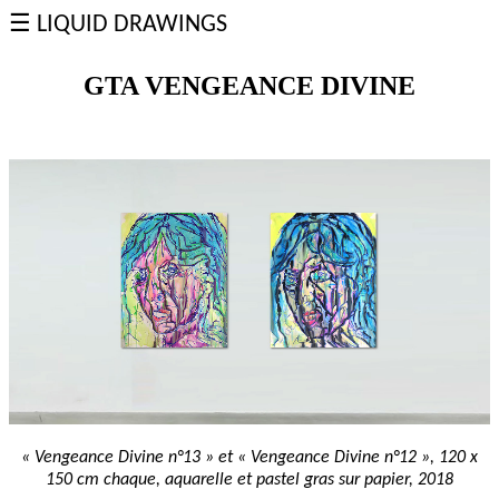
☰ LIQUID DRAWINGS
SOMMAIRE
L'Homme
GTA VENGEANCE DIVINE
qui
regarde
les
Glaïeuls
22
carats
Errance
spirituelle
Leda
et
le
Cygne
Crachat
d'or
Eclaboussure
Del
Sarto
Absurdity
Dessins
désagrégés
Léocadie
Zorrilla
Trevor
GTA
Jumelles
&
Jumeaux
Innocent
X
Blackface
« Vengeance Divine n°13 » et « Vengeance Divine n°12 », 120 x
Nouvel
150 cm chaque, aquarelle et pastel gras sur papier, 2018
Egon
Gericault